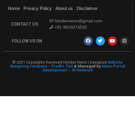
Home
Privacy Policy
About us
Disclaimer
himdevnews@gmail.com
CONTACT US
+91 9816074592
FOLLOW US ON
© 2021 Copyrights Reserved Himdev News | Designed
Website
designing company
-
Traffic Tail
& Managed by
News Portal
Development
-
7K Network