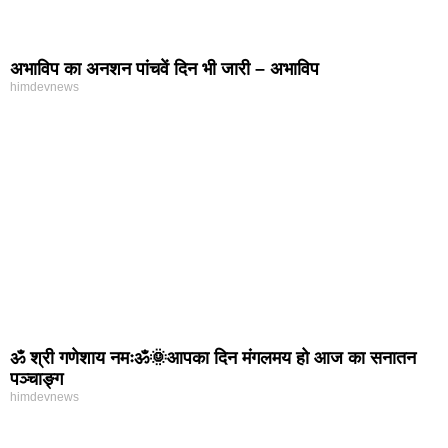
अभाविप का अनशन पांचवें दिन भी जारी – अभाविप
himdevnews
ॐ श्री गणेशाय नमःॐ🌞आपका दिन मंगलमय हो आज का सनातन
पञ्चाङ्ग
himdevnews