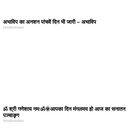
अभाविप का अनशन पांचवें दिन भी जारी – अभाविप
himdevnews
ॐ श्री गणेशाय नमःॐ🌞आपका दिन मंगलमय हो आज का सनातन
पञ्चाङ्ग
himdevnews