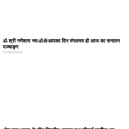
ॐ श्री गणेशाय नमःॐ🌞आपका दिन मंगलमय हो आज का सनातन
पञ्चाङ्ग
himdevnews