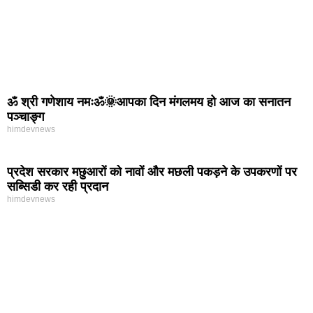
ॐ श्री गणेशाय नमःॐ🌞आपका दिन मंगलमय हो आज का सनातन
पञ्चाङ्ग
himdevnews
प्रदेश सरकार मछुआरों को नावों और मछली पकड़ने के उपकरणों पर
सब्सिडी कर रही प्रदान
himdevnews