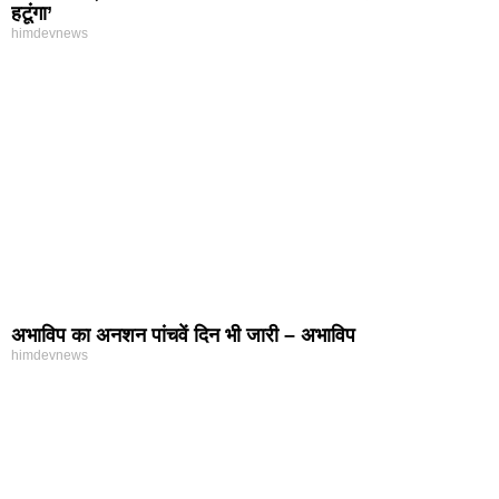
हटूंगा’
himdevnews
अभाविप का अनशन पांचवें दिन भी जारी – अभाविप
himdevnews