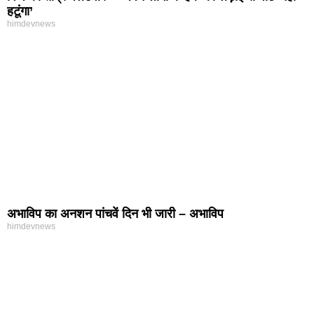
हटूंगा’
himdevnews
अभाविप का अनशन पांचवें दिन भी जारी – अभाविप
himdevnews