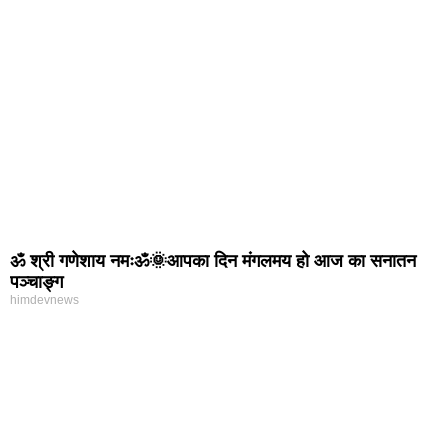
ॐ श्री गणेशाय नमःॐ🌞आपका दिन मंगलमय हो आज का सनातन
पञ्चाङ्ग
himdevnews