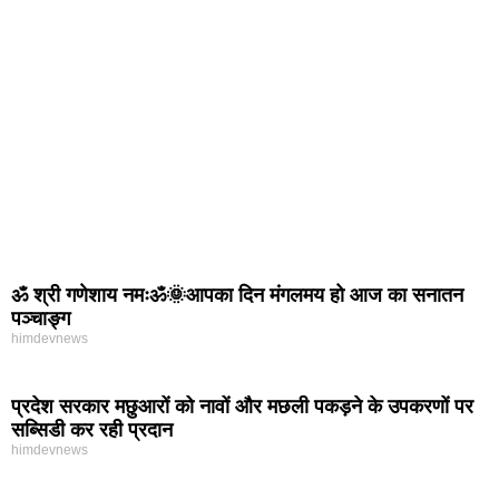
ॐ श्री गणेशाय नमःॐ🌞आपका दिन मंगलमय हो आज का सनातन
पञ्चाङ्ग
himdevnews
प्रदेश सरकार मछुआरों को नावों और मछली पकड़ने के उपकरणों पर
सब्सिडी कर रही प्रदान
himdevnews