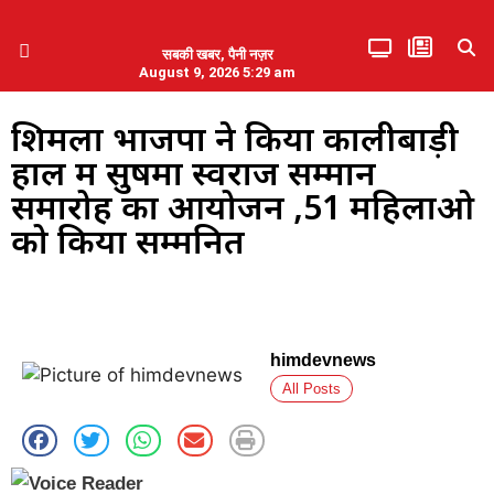
सबकी खबर, पैनी नज़र
August 9, 2026 5:29 am
हिमाचल प्रदेश
एमडब्ल्यूबी ने की पलवल के पत्रकारों से कथित दुर्व्यवहार की निंदा
शिमला भाजपा ने किया कालीबाड़ी
हाल में सुषमा स्वराज सम्मान
समारोह का आयोजन ,51 महिलाओ
को किया सम्मनित
himdevnews
All Posts