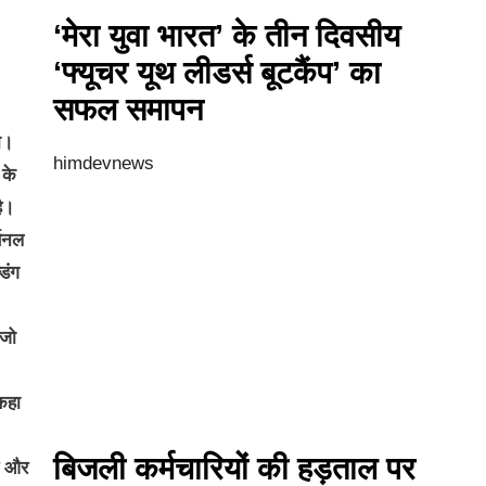
‘मेरा युवा भारत’ के तीन दिवसीय
‘फ्यूचर यूथ लीडर्स बूटकैंप’ का
सफल समापन
ा।
himdevnews
 के
ै।
्सनल
डिंग
 जो
 कहा
बिजली कर्मचारियों की हड़ताल पर
्स और