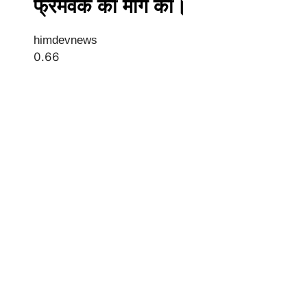
फ्रेमवर्क की मांग की।
himdevnews