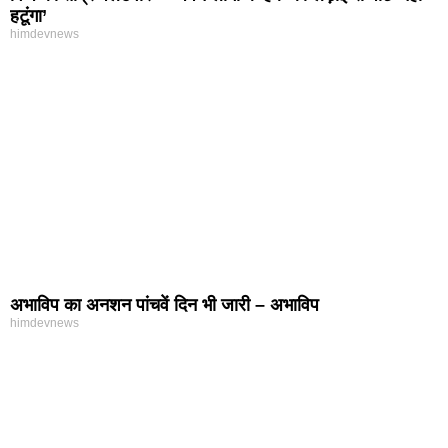
हटूंगा’
himdevnews
अभाविप का अनशन पांचवें दिन भी जारी – अभाविप
himdevnews