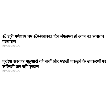
ॐ श्री गणेशाय नमःॐ🌞आपका दिन मंगलमय हो आज का सनातन
पञ्चाङ्ग
himdevnews
प्रदेश सरकार मछुआरों को नावों और मछली पकड़ने के उपकरणों पर
सब्सिडी कर रही प्रदान
himdevnews