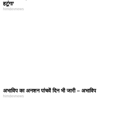
हटूंगा’
himdevnews
अभाविप का अनशन पांचवें दिन भी जारी – अभाविप
himdevnews