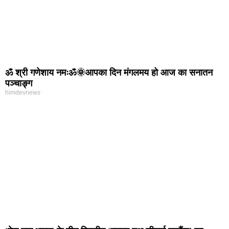
ॐ श्री गणेशाय नमःॐ🌞आपका दिन मंगलमय हो आज का सनातन
पञ्चाङ्ग
himdevnews