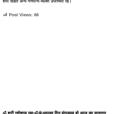
शर्मा सहित अन्य गणमान्य व्यक्ति उपस्थित रहे।
Post Views:
66
ॐ श्री गणेशाय नमःॐ🌞आपका दिन मंगलमय हो आज का सनातन