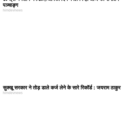
पञ्चाङ्ग
himdevnews
सुक्खू सरकार ने तोड़ डाले कर्ज लेने के सारे रिकॉर्ड : जयराम ठाकुर
himdevnews