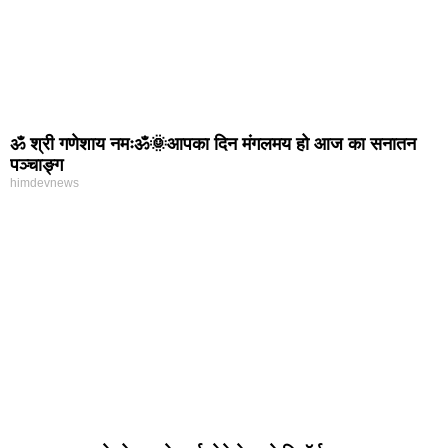
ॐ श्री गणेशाय नमःॐ🌞आपका दिन मंगलमय हो आज का सनातन
पञ्चाङ्ग
himdevnews