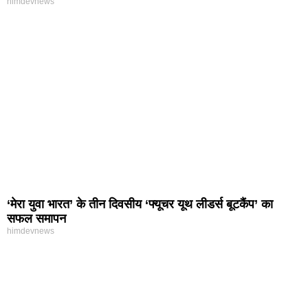
himdevnews
‘मेरा युवा भारत’ के तीन दिवसीय ‘फ्यूचर यूथ लीडर्स बूटकैंप’ का
सफल समापन
himdevnews