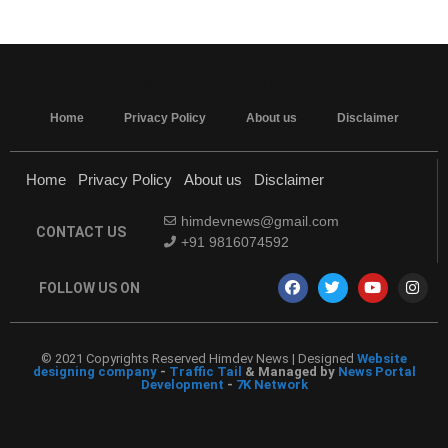
MarketingHack4U - Marketing and Tech Blog
Home
Privacy Policy
About us
Disclaimer
Home
Privacy Policy
About us
Disclaimer
himdevnews@gmail.com
CONTACT US
+91 9816074592
FOLLOW US ON
© 2021 Copyrights Reserved Himdev News | Designed
Website
designing company
-
Traffic Tail
& Managed by
News Portal
Development
-
7K Network