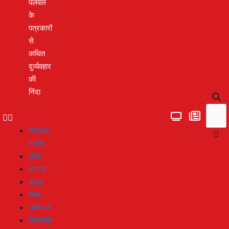
पलवल
के
पत्रकारों
से
कथित
दुर्व्यवहार
की
निंदा
हिमाचल
प्रदेश
ऊना
कांगड़ा
कुल्लू
चम्बा
धर्मशाला
बिलासपुर