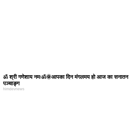
ॐ श्री गणेशाय नमःॐ🌞आपका दिन मंगलमय हो आज का सनातन
पञ्चाङ्ग
himdevnews