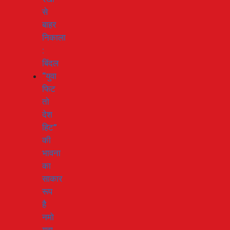
से
बाहर
निकाला
:
बिंदल
“युवा
फिट
तो
देश
हिट”
की
भावना
का
साकार
रूप
है
नमो