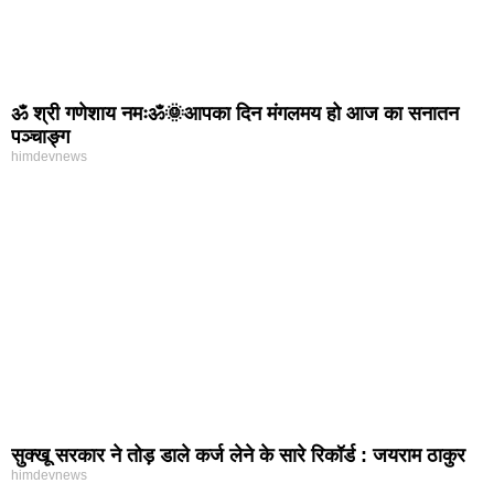
ॐ श्री गणेशाय नमःॐ🌞आपका दिन मंगलमय हो आज का सनातन
पञ्चाङ्ग
himdevnews
सुक्खू सरकार ने तोड़ डाले कर्ज लेने के सारे रिकॉर्ड : जयराम ठाकुर
himdevnews