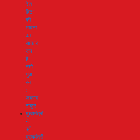
देश
हिट”
की
भावना
का
साकार
रूप
है
नमो
युवा
रन
:
जयराम
ठाकुर
मुख्यमंत्री
ने
पूर्व
मुख्यमंत्री