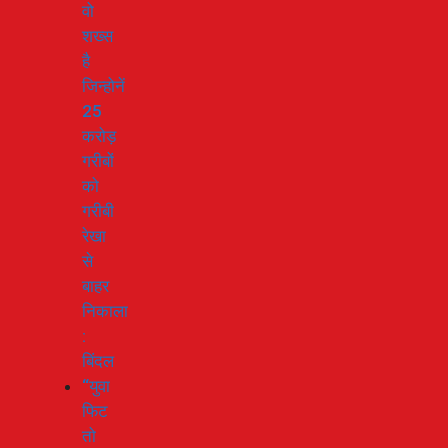
वो
शख्स
है
जिन्होनें
25
करोड़
गरीबों
को
गरीबी
रेखा
से
बाहर
निकाला
:
बिंदल
“युवा
फिट
तो