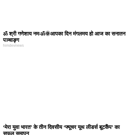
ॐ श्री गणेशाय नमःॐ🌞आपका दिन मंगलमय हो आज का सनातन
पञ्चाङ्ग
himdevnews
‘मेरा युवा भारत’ के तीन दिवसीय ‘फ्यूचर यूथ लीडर्स बूटकैंप’ का
सफल समापन