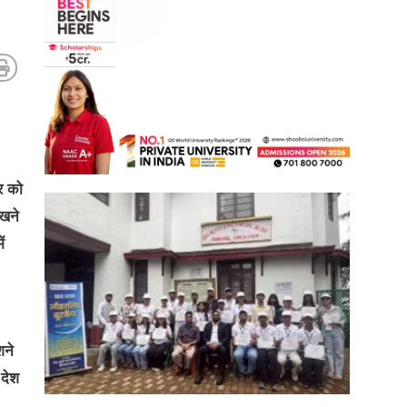
र को
ेखने
ं
शने
 देश