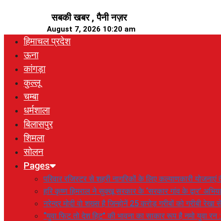
Skip
सबकी खबर , पैनी नज़र
to
August 7, 2026 10:20 am
content
हिमाचल प्रदेश
ऊना
कांगड़ा
कुल्लू
चम्बा
धर्मशाला
बिलासपुर
शिमला
सोलन
Pages
परिवार रजिस्टर से शहरी नागरिकों के लिए कल्याणकारी योजनाएं तै
हरि कृष्ण हिमराल ने सुक्खू सरकार के ‘सरकार गांव के द्वार’ अभ
नरेन्द्र मोदी वो शख्स है जिन्होनें 25 करोड़ गरीबों को गरीबी रेखा
“युवा फिट तो देश हिट” की भावना का साकार रूप है नमो युवा रन 