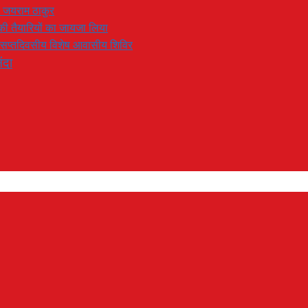
: जयराम ठाकुर
रण की तैयारियों का जायजा लिया
का सप्तदिवसीय विशेष आवासीय शिविर
ंदा