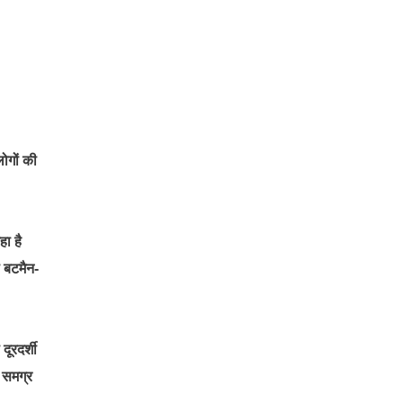
ोगों की
हा है
ा बटमैन-
ूरदर्शी
 समग्र