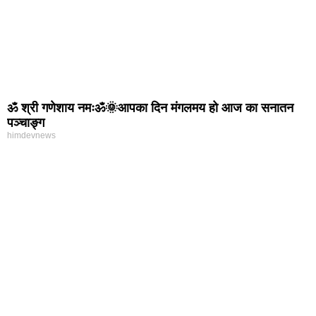
ॐ श्री गणेशाय नमःॐ🌞आपका दिन मंगलमय हो आज का सनातन
पञ्चाङ्ग
himdevnews