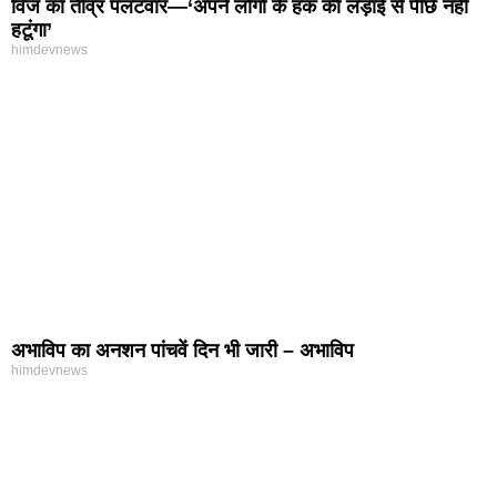
विज का तीव्र पलटवार—‘अपने लोगों के हक की लड़ाई से पीछे नहीं
हटूंगा’
himdevnews
अभाविप का अनशन पांचवें दिन भी जारी – अभाविप
himdevnews