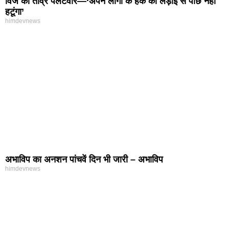
विज का तीव्र पलटवार—‘अपने लोगों के हक की लड़ाई से पीछे नहीं
हटूंगा’
himdevnews
अभाविप का अनशन पांचवें दिन भी जारी – अभाविप
himdevnews