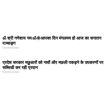
ॐ श्री गणेशाय नमःॐ🌞आपका दिन मंगलमय हो आज का सनातन
पञ्चाङ्ग
himdevnews
प्रदेश सरकार मछुआरों को नावों और मछली पकड़ने के उपकरणों पर
सब्सिडी कर रही प्रदान
himdevnews