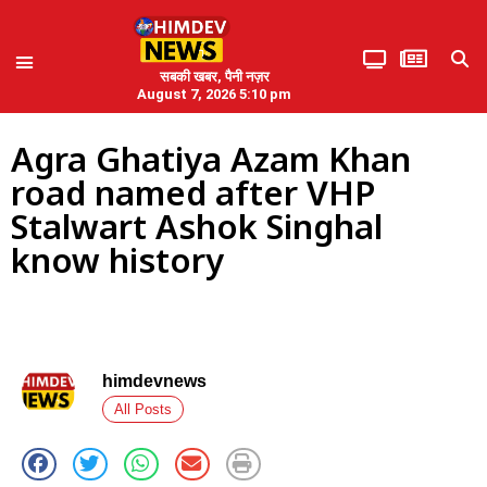
सबकी खबर, पैनी नज़र
August 7, 2026 5:10 pm
Agra Ghatiya Azam Khan
road named after VHP
Stalwart Ashok Singhal
know history
himdevnews
All Posts