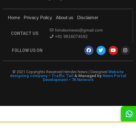
Home
Privacy Policy
About us
Disclaimer
himdevnews@gmail.com
CONTACT US
+91 9816074592
FOLLOW US ON
© 2021 Copyrights Reserved Himdev News | Designed
Website
designing company
-
Traffic Tail
& Managed by
News Portal
Development
-
7K Network
विक्रमादित्य सिंह ने मनोहर लाल खट्टर से मुलाकात की