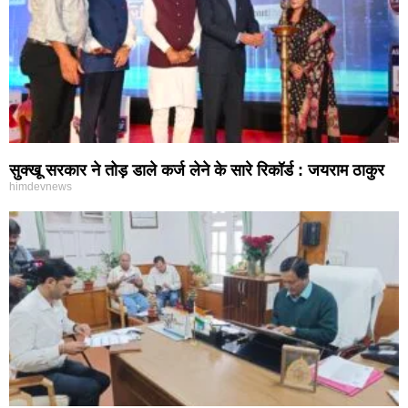
सुक्खू सरकार ने तोड़ डाले कर्ज लेने के सारे रिकॉर्ड : जयराम ठाकुर
himdevnews