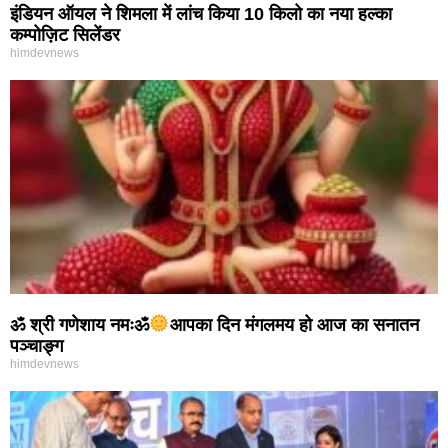
इंडियन ऑयल ने शिमला में लांच किया 10 किलो का नया हल्का
कम्पोज़िट सिलेंडर
himdevnews
ॐ श्री गणेशाय नमःॐ
आपका दिन मंगलमय हो आज का सनातन
पञ्चाङ्ग
himdevnews