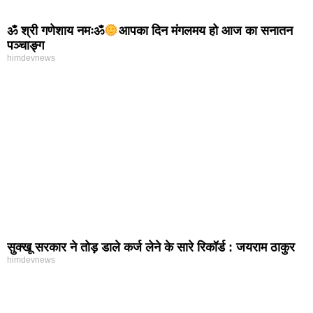
ॐ श्री गणेशाय नमःॐ
आपका दिन मंगलमय हो आज का सनातन
पञ्चाङ्ग
himdevnews
सुक्खू सरकार ने तोड़ डाले कर्ज लेने के सारे रिकॉर्ड : जयराम ठाकुर
himdevnews