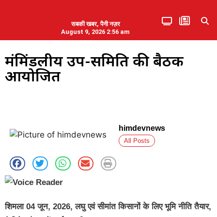
सबकी खबर, पैनी नज़र
August 9, 2026 2:56 am
हिमाचल प्रदेश
एमडब्ल्यूबी ने की पलवल के पत्रकारों से कथित दुर्व्यवहार की निंदा
मंत्रिमंडलीय उप-समिति की बैठक
आयोजित
himdevnews
All Posts
शिमला 04 जून, 2026, लघु एवं सीमांत किसानों के लिए भूमि नीति तैयार,