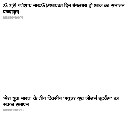
ॐ श्री गणेशाय नमःॐ🌞आपका दिन मंगलमय हो आज का सनातन
पञ्चाङ्ग
himdevnews
‘मेरा युवा भारत’ के तीन दिवसीय ‘फ्यूचर यूथ लीडर्स बूटकैंप’ का
सफल समापन
himdevnews