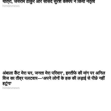
यात्रा, जयराम ठाकुर और सांसद सुरेश कश्यप ने किया नेतृत्व
himdevnews
अंबाला कैंट मेरा घर, जनता मेरा परिवार’, इस्तीफे की मांग पर अनिल
विज का तीव्र पलटवार—‘अपने लोगों के हक की लड़ाई से पीछे नहीं
हटूंगा’
himdevnews