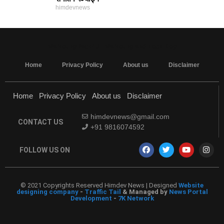
himdevnews
MarketingHack4U - Marketing and Tech Blog
Home
Privacy Policy
About us
Disclaimer
Home
Privacy Policy
About us
Disclaimer
himdevnews@gmail.com
CONTACT US
+91 9816074592
FOLLOW US ON
© 2021 Copyrights Reserved Himdev News | Designed
Website
designing company
-
Traffic Tail
& Managed by
News Portal
Development
-
7K Network