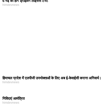
6 मई को होंगे ड्राइविंग लाइसेंस टेस्ट
himdevnews
हिमाचल प्रदेश में एलपीजी उपभोक्ताओं के लिए अब ई-केवाईसी कराना अनिवार्य।
himdevnews
निविदाएं आमंत्रित
himdevnews