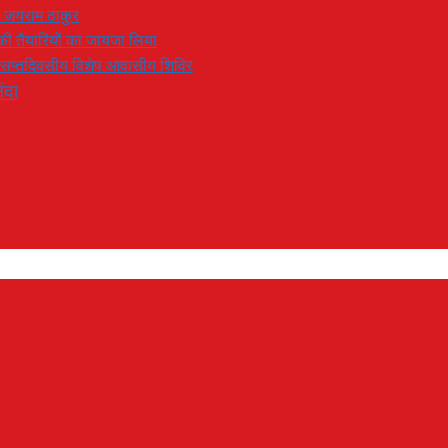
: जयराम ठाकुर
रण की तैयारियों का जायजा लिया
का सप्तदिवसीय विशेष आवासीय शिविर
ंदा