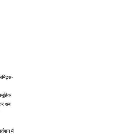
लिमिट्स-
ामूहिक
लेकर अब
तमान में