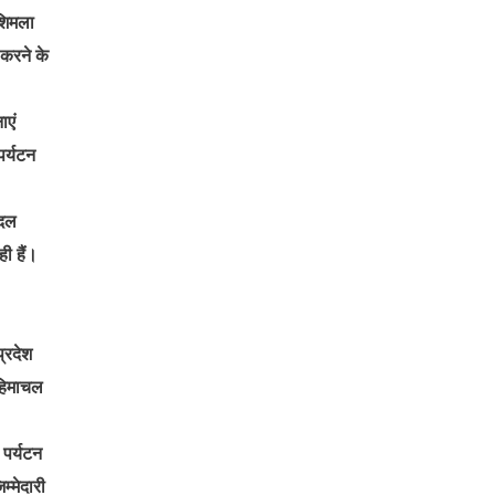
 शिमला
 करने के
ाएं
पर्यटन
ादल
ही हैं।
्रदेश
 हिमाचल
 पर्यटन
म्मेदारी