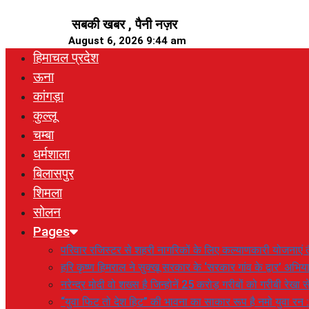
Skip
सबकी खबर , पैनी नज़र
to
August 6, 2026 9:44 am
content
हिमाचल प्रदेश
ऊना
कांगड़ा
कुल्लू
चम्बा
धर्मशाला
बिलासपुर
शिमला
सोलन
Pages
परिवार रजिस्टर से शहरी नागरिकों के लिए कल्याणकारी योजनाएं तै
हरि कृष्ण हिमराल ने सुक्खू सरकार के ‘सरकार गांव के द्वार’ अभ
नरेन्द्र मोदी वो शख्स है जिन्होनें 25 करोड़ गरीबों को गरीबी रेखा
“युवा फिट तो देश हिट” की भावना का साकार रूप है नमो युवा रन 