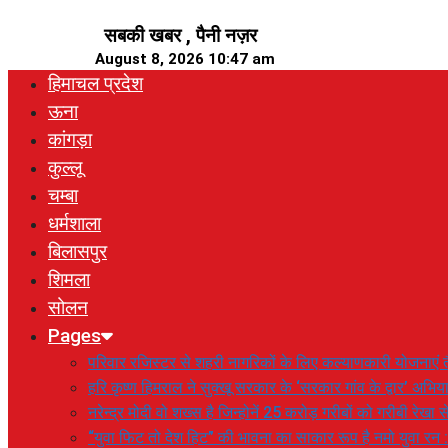
Skip
सबकी खबर , पैनी नज़र
to
August 8, 2026 10:47 am
content
हिमाचल प्रदेश
ऊना
कांगड़ा
कुल्लू
चम्बा
धर्मशाला
बिलासपुर
शिमला
सोलन
Pages
परिवार रजिस्टर से शहरी नागरिकों के लिए कल्याणकारी योजनाएं तै
हरि कृष्ण हिमराल ने सुक्खू सरकार के ‘सरकार गांव के द्वार’ अभ
नरेन्द्र मोदी वो शख्स है जिन्होनें 25 करोड़ गरीबों को गरीबी रेखा
“युवा फिट तो देश हिट” की भावना का साकार रूप है नमो युवा रन 