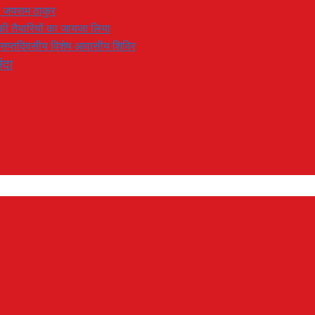
: जयराम ठाकुर
रण की तैयारियों का जायजा लिया
का सप्तदिवसीय विशेष आवासीय शिविर
ंदा