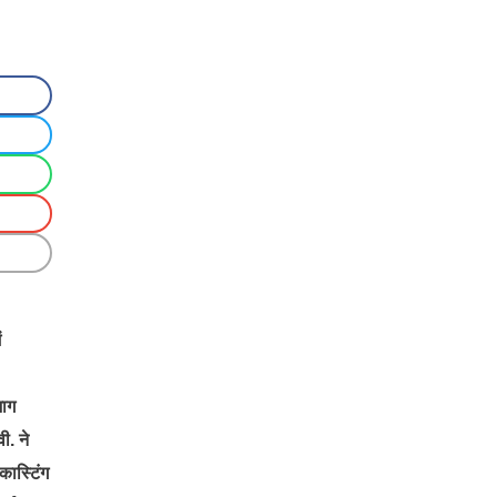
ं
भाग
ी. ने
कास्टिंग