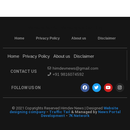
MarketingHack4U - Marketing and Tech Blog
Home
Privacy Policy
About us
Disclaimer
Home
Privacy Policy
About us
Disclaimer
himdevnews@gmail.com
CONTACT US
+91 9816074592
FOLLOW US ON
© 2021 Copyrights Reserved Himdev News | Designed
Website
designing company
-
Traffic Tail
& Managed by
News Portal
Development
-
7K Network