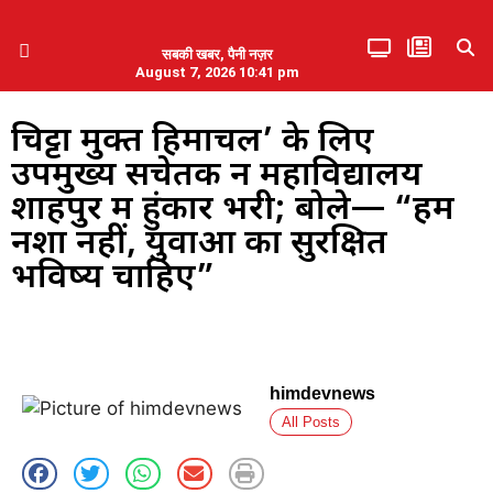
सबकी खबर, पैनी नज़र
August 7, 2026 10:41 pm
हिमाचल प्रदेश
एमडब्ल्यूबी ने की पलवल के पत्रकारों से कथित दुर्व्यवहार की निंदा
चिट्टा मुक्त हिमाचल’ के लिए
उपमुख्य सचेतक नें महाविद्यालय
शाहपुर में हुंकार भरी; बोले— “हमें
नशा नहीं, युवाओं का सुरक्षित
भविष्य चाहिए”
himdevnews
All Posts