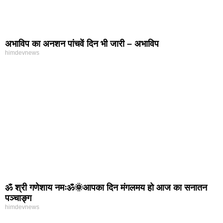
अभाविप का अनशन पांचवें दिन भी जारी – अभाविप
himdevnews
ॐ श्री गणेशाय नमःॐ🌞आपका दिन मंगलमय हो आज का सनातन
पञ्चाङ्ग
himdevnews