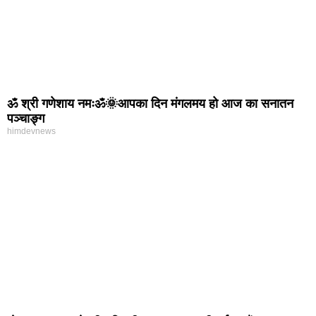
ॐ श्री गणेशाय नमःॐ🌞आपका दिन मंगलमय हो आज का सनातन
पञ्चाङ्ग
himdevnews