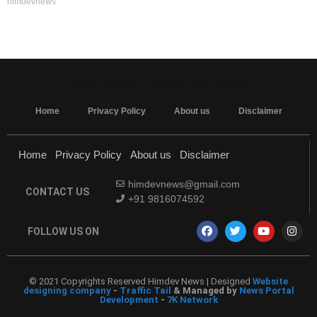
himdevnews
MarketingHack4U - Marketing and Tech Blog
Home
Privacy Policy
About us
Disclaimer
Home
Privacy Policy
About us
Disclaimer
himdevnews@gmail.com
CONTACT US
+91 9816074592
FOLLOW US ON
© 2021 Copyrights Reserved Himdev News | Designed
Website
designing company
-
Traffic Tail
& Managed by
News Portal
Development
-
7K Network