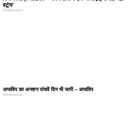
हटूंगा’
himdevnews
अभाविप का अनशन पांचवें दिन भी जारी – अभाविप
himdevnews