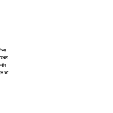
पक्ष
पदभार
ाजीव
ंदल को