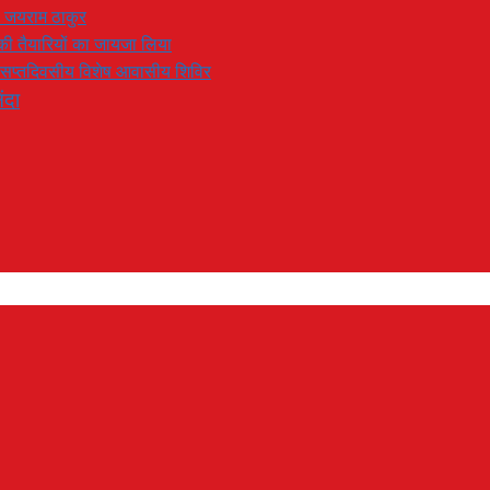
: जयराम ठाकुर
रण की तैयारियों का जायजा लिया
का सप्तदिवसीय विशेष आवासीय शिविर
ंदा