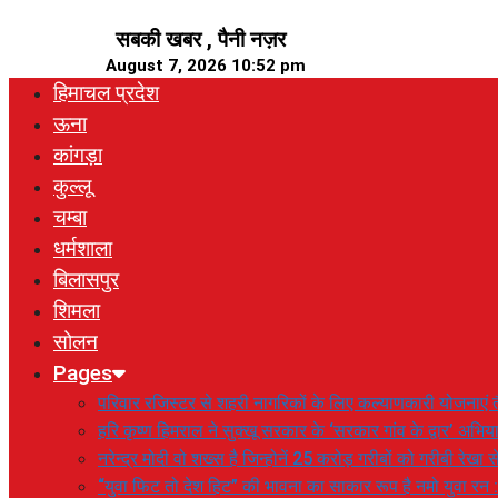
Skip
सबकी खबर , पैनी नज़र
to
August 7, 2026 10:52 pm
content
हिमाचल प्रदेश
ऊना
कांगड़ा
कुल्लू
चम्बा
धर्मशाला
बिलासपुर
शिमला
सोलन
Pages
परिवार रजिस्टर से शहरी नागरिकों के लिए कल्याणकारी योजनाएं तै
हरि कृष्ण हिमराल ने सुक्खू सरकार के ‘सरकार गांव के द्वार’ अभ
नरेन्द्र मोदी वो शख्स है जिन्होनें 25 करोड़ गरीबों को गरीबी रेखा
“युवा फिट तो देश हिट” की भावना का साकार रूप है नमो युवा रन 