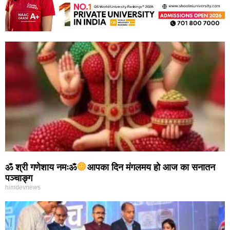
ॐ श्री गणेशाय नमःॐ
आपका दिन मंगलमय हो आज का सनातन
पञ्चाङ्ग
himdevnews