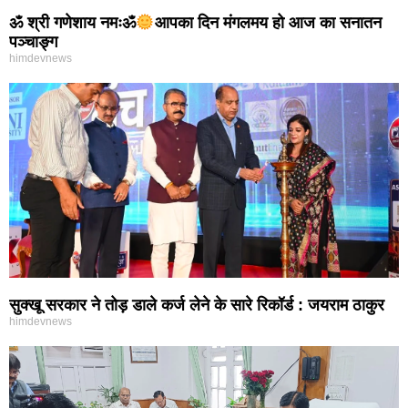
ॐ श्री गणेशाय नमःॐ
आपका दिन मंगलमय हो आज का सनातन
पञ्चाङ्ग
himdevnews
सुक्खू सरकार ने तोड़ डाले कर्ज लेने के सारे रिकॉर्ड : जयराम ठाकुर
himdevnews