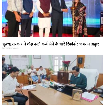
सुक्खू सरकार ने तोड़ डाले कर्ज लेने के सारे रिकॉर्ड : जयराम ठाकुर
himdevnews