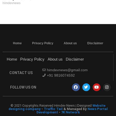
himdevnews
MarketingHack4U - Marketing and Tech Blog
Home
Privacy Policy
About us
Disclaimer
Home
Privacy Policy
About us
Disclaimer
himdevnews@gmail.com
CONTACT US
+91 9816074592
FOLLOW US ON
© 2021 Copyrights Reserved Himdev News | Designed
Website
designing company
-
Traffic Tail
& Managed by
News Portal
Development
-
7K Network