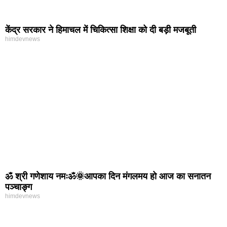
केंद्र सरकार ने हिमाचल में चिकित्सा शिक्षा को दी बड़ी मजबूती
himdevnews
ॐ श्री गणेशाय नमःॐ🌞आपका दिन मंगलमय हो आज का सनातन
पञ्चाङ्ग
himdevnews