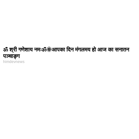
ॐ श्री गणेशाय नमःॐ🌞आपका दिन मंगलमय हो आज का सनातन
पञ्चाङ्ग
himdevnews