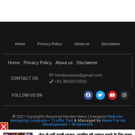
MarketingHack4U - Marketing and Tech Blog
Home
Privacy Policy
About us
Disclaimer
Home
Privacy Policy
About us
Disclaimer
himdevnews@gmail.com
CONTACT US
+91 9816074592
FOLLOW US ON
© 2021 Copyrights Reserved Himdev News | Designed
Website
designing company
-
Traffic Tail
& Managed by
News Portal
Development
-
7K Network
जेल से नहीं डरती भाजपा, जनहित की आवाज़ दबाने के लिए बनाए