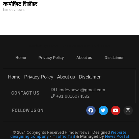
कम्पोज़िट सिलेंडर
himdevnews
MarketingHack4U - Marketing and Tech Blog
Home
Privacy Policy
About us
Disclaimer
Home
Privacy Policy
About us
Disclaimer
himdevnews@gmail.com
CONTACT US
+91 9816074592
FOLLOW US ON
© 2021 Copyrights Reserved Himdev News | Designed
Website
designing company
-
Traffic Tail
& Managed by
News Portal