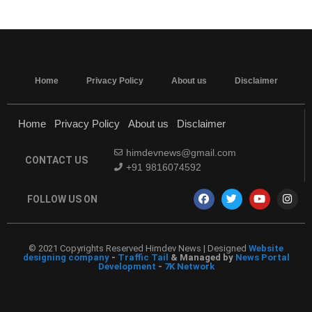
MarketingHack4U - Marketing and Tech Blog
Home
Privacy Policy
About us
Disclaimer
Home
Privacy Policy
About us
Disclaimer
himdevnews@gmail.com
CONTACT US
+91 9816074592
FOLLOW US ON
© 2021 Copyrights Reserved Himdev News | Designed
Website
designing company
-
Traffic Tail
& Managed by
News Portal
Development
-
7K Network