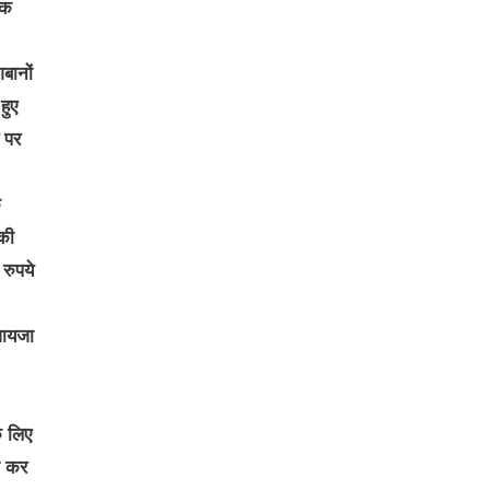
िक
बानों
हुए
 पर
े
 की
रुपये
जायजा
े लिए
ी कर