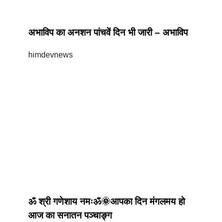
अभाविप का अनशन पांचवें दिन भी जारी – अभाविप
himdevnews
ॐ श्री गणेशाय नमःॐ🌞आपका दिन मंगलमय हो
आज का सनातन पञ्चाङ्ग