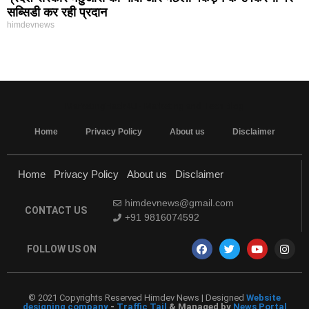
सब्सिडी कर रही प्रदान
himdevnews
MarketingHack4U - Marketing and Tech Blog
Home
Privacy Policy
About us
Disclaimer
Home
Privacy Policy
About us
Disclaimer
himdevnews@gmail.com
CONTACT US
+91 9816074592
FOLLOW US ON
© 2021 Copyrights Reserved Himdev News | Designed
Website
designing company
-
Traffic Tail
& Managed by
News Portal