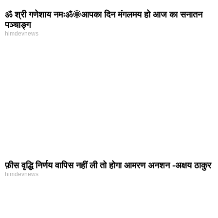
ॐ श्री गणेशाय नमःॐ🌞आपका दिन मंगलमय हो आज का सनातन
पञ्चाङ्ग
himdevnews
फ़ीस वृद्धि निर्णय वापिस नहीं ली तो होगा आमरण अनशन -अक्षय ठाकुर
himdevnews