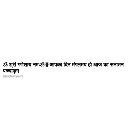
ॐ श्री गणेशाय नमःॐ🌞आपका दिन मंगलमय हो आज का सनातन
पञ्चाङ्ग
himdevnews