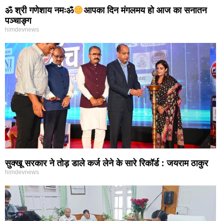
ॐ श्री गणेशाय नमःॐ
आपका दिन मंगलमय हो आज का सनातन
पञ्चाङ्ग
himdevnews
सुक्खू सरकार ने तोड़ डाले कर्ज लेने के सारे रिकॉर्ड : जयराम ठाकुर
himdevnews