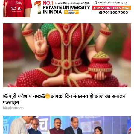
ॐ श्री गणेशाय नमःॐ
आपका दिन मंगलमय हो आज का सनातन
पञ्चाङ्ग
himdevnews