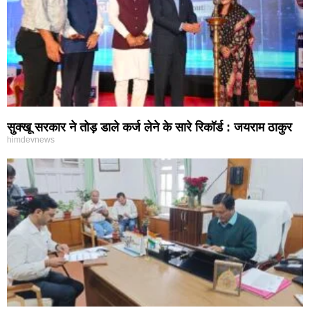
सुक्खू सरकार ने तोड़ डाले कर्ज लेने के सारे रिकॉर्ड : जयराम ठाकुर
himdevnews