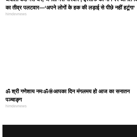
का तीव्र पलटवार—‘अपने लोगों के हक की लड़ाई से पीछे नहीं हटूंगा’
himdevnews
ॐ श्री गणेशाय नमःॐ🌞आपका दिन मंगलमय हो आज का सनातन
पञ्चाङ्ग
himdevnews