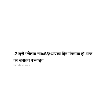
ॐ श्री गणेशाय नमःॐ🌞आपका दिन मंगलमय हो आज
का सनातन पञ्चाङ्ग
himdevnews