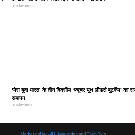
himdevnews
‘मेरा युवा भारत’ के तीन दिवसीय ‘फ्यूचर यूथ लीडर्स बूटकैंप’ का
समापन
himdevnews
MarketingHack4U - Marketing and Tech Blog