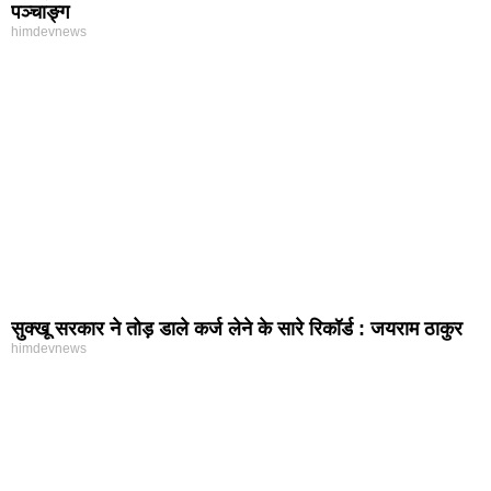
पञ्चाङ्ग
himdevnews
सुक्खू सरकार ने तोड़ डाले कर्ज लेने के सारे रिकॉर्ड : जयराम ठाकुर
himdevnews