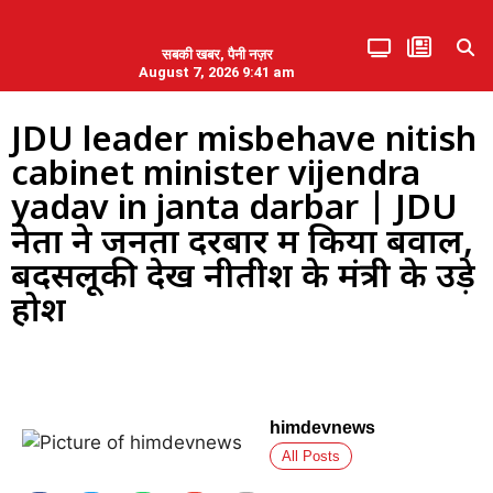
सबकी खबर, पैनी नज़र
August 7, 2026 9:41 am
हिमाचल प्रदेश
एमडब्ल्यूबी ने की पलवल के पत्रकारों से कथित दुर्व्यवहार की निंदा
JDU leader misbehave nitish
cabinet minister vijendra
yadav in janta darbar | JDU
नेता ने जनता दरबार में किया बवाल,
बदसलूकी देख नीतीश के मंत्री के उड़े
होश
himdevnews
All Posts