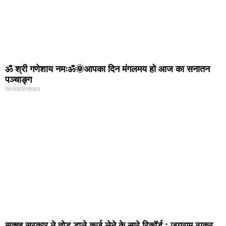
ॐ श्री गणेशाय नमःॐ🌞आपका दिन मंगलमय हो आज का सनातन
पञ्चाङ्ग
himdevnews
सुक्खू सरकार ने तोड़ डाले कर्ज लेने के सारे रिकॉर्ड : जयराम ठाकुर