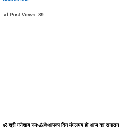
Post Views:
89
ॐ श्री गणेशाय नमःॐ🌞आपका दिन मंगलमय हो आज का सनातन