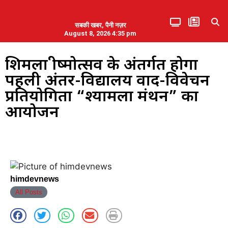
सबकी खबर, पैनी नज़र
August 8, 2026 4:35 pm
हिमाचल प्रदेश
एमडब्ल्यूबी ने की पलवल के पत्रकारों से कथित दुर्व्यवहार की निंदा
शिमला ग्रीष्मोत्सव के अंतर्गत होगा
पहली अंतर-विद्यालय वाद-विवेचन
प्रतियोगिता “श्यामला मंथन” का
आयोजन
himdevnews
All Posts