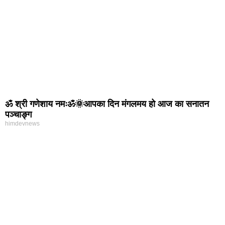
ॐ श्री गणेशाय नमःॐ🌞आपका दिन मंगलमय हो आज का सनातन
पञ्चाङ्ग
himdevnews