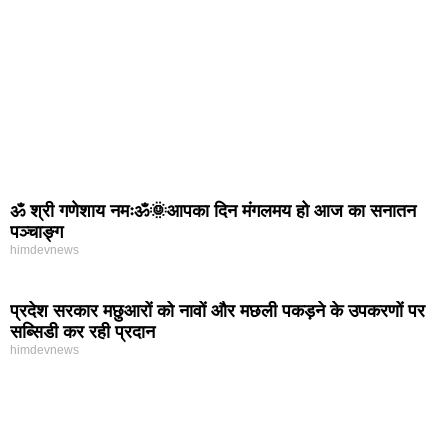
ॐ श्री गणेशाय नमःॐ🌞आपका दिन मंगलमय हो आज का सनातन
पञ्चाङ्ग
himdevnews
प्रदेश सरकार मछुआरों को नावों और मछली पकड़ने के उपकरणों पर
सब्सिडी कर रही प्रदान
himdevnews