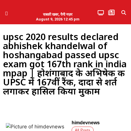
सबकी खबर, पैनी नज़र
August 9, 2026 12:45 pm
हिमाचल प्रदेश
एमडब्ल्यूबी ने की पलवल के पत्रकारों से कथित दुर्व्यवहार की निंदा
upsc 2020 results declared
abhishek khandelwal of
hoshangabad passed upsc
exam got 167th rank in india
mpap | होशंगाबाद के अभिषेक की
UPSC में 167वीं रैंक, दादा से शर्त
लगाकर हासिल किया मुकाम
himdevnews
All Posts