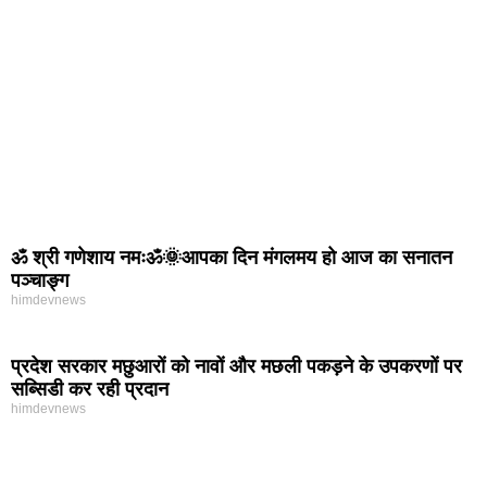
ॐ श्री गणेशाय नमःॐ🌞आपका दिन मंगलमय हो आज का सनातन
पञ्चाङ्ग
himdevnews
प्रदेश सरकार मछुआरों को नावों और मछली पकड़ने के उपकरणों पर
सब्सिडी कर रही प्रदान
himdevnews