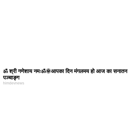
ॐ श्री गणेशाय नमःॐ🌞आपका दिन मंगलमय हो आज का सनातन
पञ्चाङ्ग
himdevnews